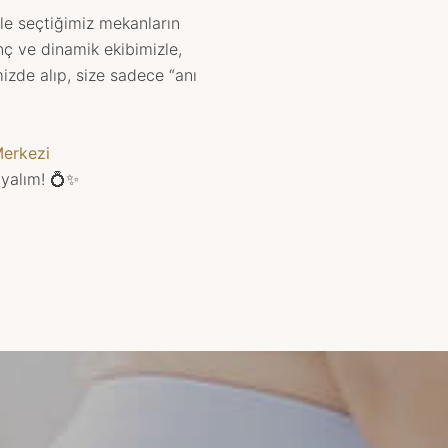
enle seçtiğimiz mekanların
nç ve dinamik ekibimizle,
zde alıp, size sadece “anı
Merkezi
ayalım! 💍✨