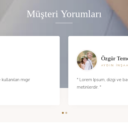
Müşteri Yorumları
Özgür Tem
AYDIN İNŞA
 kullanılan mıgır
" Lorem Ipsum, dizgi ve bas
metinlerdir. "