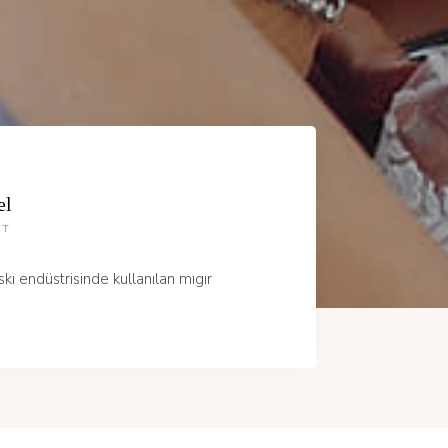
el
AT
kı endüstrisinde kullanılan mıgır
" Lorem Ips
metinlerdir