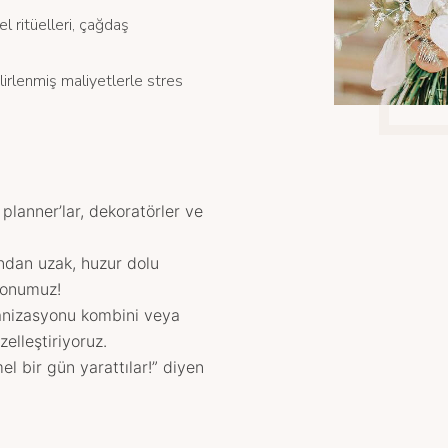
 ritüelleri, çağdaş
rlenmiş maliyetlerle stres
anner’lar, dekoratörler ve
ndan uzak, huzur dolu
zyonumuz!
anizasyonu kombini veya
elleştiriyoruz.
l bir gün yarattılar!” diyen