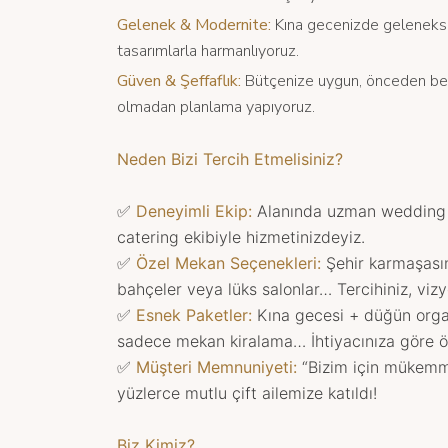
Gelenek & Modernite:
Kına gecenizde geleneksel
tasarımlarla harmanlıyoruz.
Güven & Şeffaflık:
Bütçenize uygun, önceden beli
olmadan planlama yapıyoruz.
Neden Bizi Tercih Etmelisiniz?
✅
Deneyimli Ekip:
Alanında uzman wedding pl
catering ekibiyle hizmetinizdeyiz.
✅
Özel Mekan Seçenekleri:
Şehir karmaşası
bahçeler veya lüks salonlar… Tercihiniz, vi
✅
Esnek Paketler:
Kına gecesi + düğün org
sadece mekan kiralama… İhtiyacınıza göre öz
✅
Müşteri Memnuniyeti:
“Bizim için mükemme
yüzlerce mutlu çift ailemize katıldı!
Biz Kimiz?