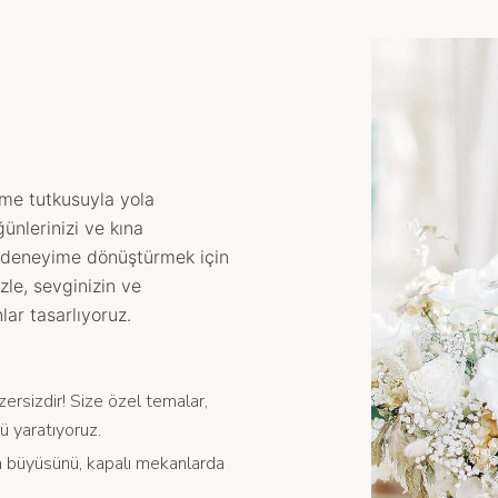
rme tutkusuyla yola
ğünlerinizi ve kına
r deneyime dönüştürmek için
zle, sevginizin ve
lar tasarlıyoruz.
zersizdir! Size özel temalar,
ü yaratıyoruz.
n büyüsünü, kapalı mekanlarda