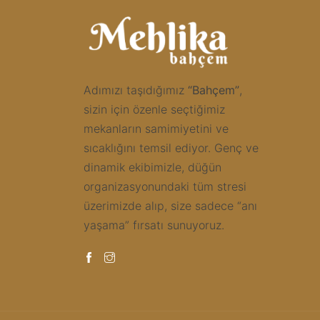
Adımızı taşıdığımız
“Bahçem”
,
sizin için özenle seçtiğimiz
mekanların samimiyetini ve
sıcaklığını temsil ediyor. Genç ve
dinamik ekibimizle, düğün
organizasyonundaki tüm stresi
üzerimizde alıp, size sadece “anı
yaşama” fırsatı sunuyoruz.